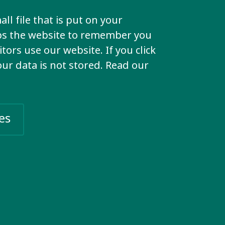
Eventos
ll file that is put on your
lps the website to remember you
Encuentre seminarios web,
tors use our website. If you click
conferencias y cursos de formación
your data is not stored. Read our
en su región.
Más información
es
Social networks
Twitter
Facebook
LinkedIn