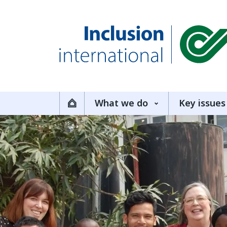
Inclusion International
What we do
Key issues
Home