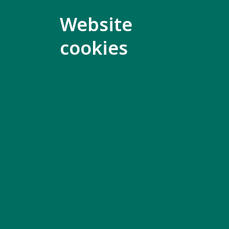
Acceda a nuestros
Website
recursos y guías
cookies
Puede filtrar nuestros recursos po
accesibilidad, idioma, región y tipo
de recurso.
Más información
Contact us
Mo