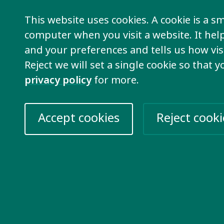
Últimas noticias
This website uses cookies. A cookie is a sma
computer when you visit a website. It he
Descubra el trabajo que nuestra red
and your preferences and tells us how visi
realiza en su región abordando los
r
Reject we will set a single cookie so that 
temas clave.
privacy policy
for more.
Más información
Accept cookies
Reject cooki
re information
Take action