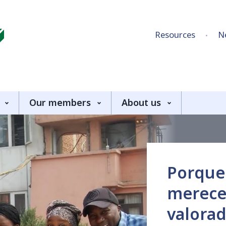
Skip to content
Resources
N
Our members
About us
Porque
merece
valorad