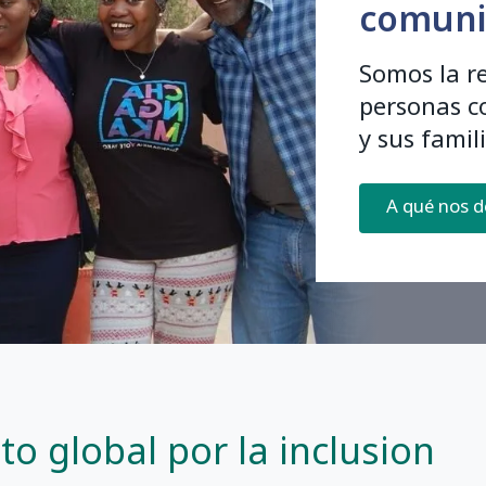
comuni
Somos la r
personas co
y sus famili
A qué nos 
 global por la inclusion