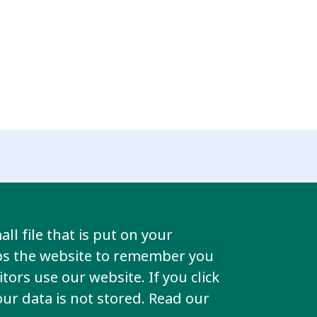
View all key issues
ll file that is put on your
lps the website to remember you
tors use our website. If you click
tizenship
your data is not stored. Read our