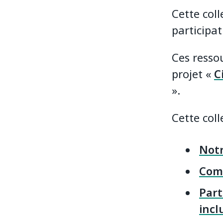
Cette coll
participat
Ces resso
projet «
C
».
Cette coll
Notr
Comm
Part
incl