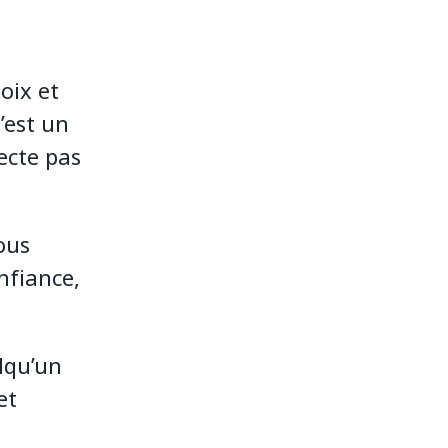
oix et
u’est un
pecte pas
ous
nfiance,
elqu’un
et