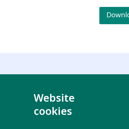
Downlo
Related key issues
Website
cookies