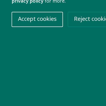
privacy policy
for more.
Accept cookies
Reject cooki
re information
Take action
k for us
Help Ukraine