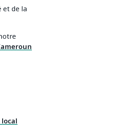
 et de la
notre
 Cameroun
 local