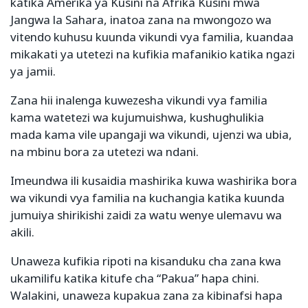
katika Amerika ya Kusini na Afrika Kusini mwa
Jangwa la Sahara, inatoa zana na mwongozo wa
vitendo kuhusu kuunda vikundi vya familia, kuandaa
mikakati ya utetezi na kufikia mafanikio katika ngazi
ya jamii.
Zana hii inalenga kuwezesha vikundi vya familia
kama watetezi wa kujumuishwa, kushughulikia
mada kama vile upangaji wa vikundi, ujenzi wa ubia,
na mbinu bora za utetezi wa ndani.
Imeundwa ili kusaidia mashirika kuwa washirika bora
wa vikundi vya familia na kuchangia katika kuunda
jumuiya shirikishi zaidi za watu wenye ulemavu wa
akili.
Unaweza kufikia ripoti na kisanduku cha zana kwa
ukamilifu katika kitufe cha “Pakua” hapa chini.
Walakini, unaweza kupakua zana za kibinafsi hapa