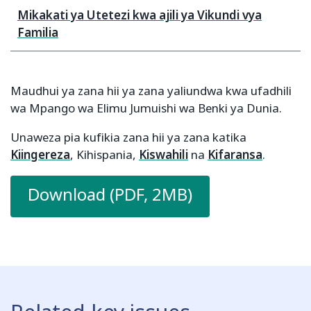
Mikakati ya Utetezi kwa ajili ya Vikundi vya
Familia
Maudhui ya zana hii ya zana yaliundwa kwa ufadhili
wa Mpango wa Elimu Jumuishi wa Benki ya Dunia.
Unaweza pia kufikia zana hii ya zana katika
Kiingereza
, Kihispania,
Kiswahili
na
Kifaransa
.
Download (PDF, 2MB)