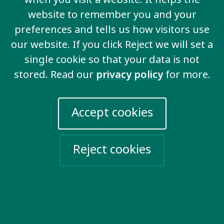
website to remember you and your
View all key issues
preferences and tells us how visitors use
our website. If you click Reject we will set a
single cookie so that your data is not
stored. Read our
privacy policy
for more.
Contact us
20 Garrett Street
Accept cookies
London EC1Y 0TW
United Kingdom
Email us
Reject cookies
More information
Work for us
Privacy Policy