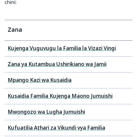
chini:
Zana
Kujenga Vuguvugu la Familia la Vizazi Vingi
Zana ya Kutambua Ushirikiano wa Jamii
Mpango Kazi wa Kusaidia
Kusaidia Familia Kujenga Maono Jumuishi
Mwongozo wa Lugha Jumuishi
Kufuatilia Athari za Vikundi vya Familia